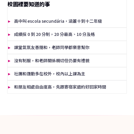
校園裡要知道的事
高中叫 escola secundária，涵蓋十到十二年級
成績採 0 到 20 分制，20 分最高、10 分及格
課堂氣氛友善隨和，老師同學都樂意幫你
沒有制服，和老師關係親切但仍要有禮貌
社團和運動多在校外，校內以上課為主
和朋友相處自由度高，先跟寄宿家庭約好回家時間