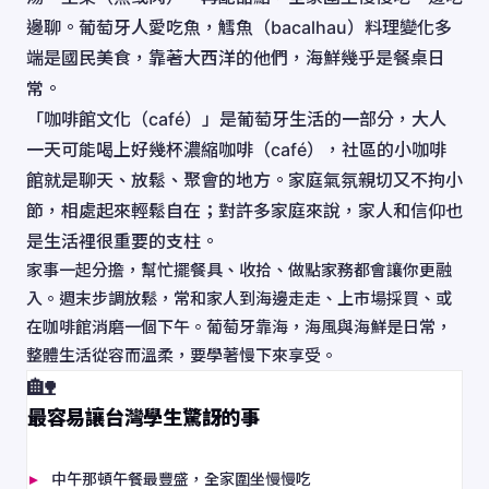
邊聊。葡萄牙人愛吃魚，鱈魚（bacalhau）料理變化多
端是國民美食，靠著大西洋的他們，海鮮幾乎是餐桌日
常。
「咖啡館文化（café）」是葡萄牙生活的一部分，大人
一天可能喝上好幾杯濃縮咖啡（café），社區的小咖啡
館就是聊天、放鬆、聚會的地方。家庭氣氛親切又不拘小
節，相處起來輕鬆自在；對許多家庭來說，家人和信仰也
是生活裡很重要的支柱。
家事一起分擔，幫忙擺餐具、收拾、做點家務都會讓你更融
入。週末步調放鬆，常和家人到海邊走走、上市場採買、或
在咖啡館消磨一個下午。葡萄牙靠海，海風與海鮮是日常，
整體生活從容而溫柔，要學著慢下來享受。
🏡
最容易讓台灣學生驚訝的事
中午那頓午餐最豐盛，全家圍坐慢慢吃