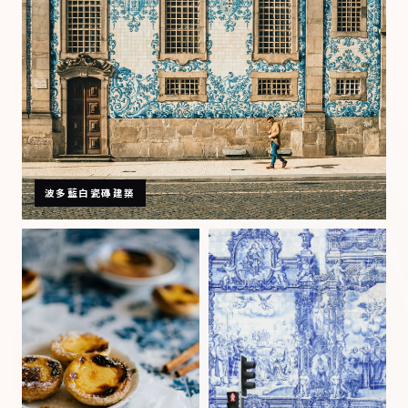
波多藍白瓷磚建築