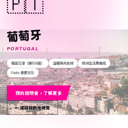
🇵🇹
葡萄牙
PORTUGAL
葡語沉浸（通行9國）
溫暖陽光氣候
歐洲生活費最低
Fado 憂鬱文化
預約說明會，了解更多
← 返回目的地總覽