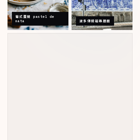
葡式蛋撻 pastel de
nata
波多傳統磁磚牆面