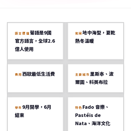
葡語是9國
地中海型，夏乾
語言價值
氣候
官方語言，全球2.6
熱冬溫暖
億人使用
西歐最低生活費
里斯本、波
費用
主要城市
爾圖、科英布拉
9月開學，6月
Fado 音樂、
學年
特色
結束
Pastéis de
Nata、海洋文化