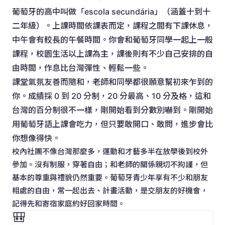
葡萄牙的高中叫做「escola secundária」（涵蓋十到十
二年級）。上課時間依課表而定，課程之間有下課休息，
中午會有較長的午餐時間。你會和葡萄牙同學一起上一般
課程，校園生活以上課為主，課後則有不少自己安排的自
由時間，作息比台灣彈性、輕鬆一些。
課堂氣氛友善而隨和，老師和同學都很願意幫初來乍到的
你。成績採 0 到 20 分制，20 分最高、10 分及格，這和
台灣的百分制很不一樣，剛開始看到分數別嚇到。剛開始
用葡萄牙語上課會吃力，但只要敢開口、敢問，進步會比
你想像得快。
校內社團不像台灣那麼多，運動和才藝多半在放學後到校外
參加。沒有制服，穿著自由；和老師的關係親切不拘謹，但
基本的尊重與禮貌仍然重要。葡萄牙青少年享有不少和朋友
相處的自由，常一起出去、計畫活動，是交朋友的好機會，
記得先和寄宿家庭約好回家時間。
🎒