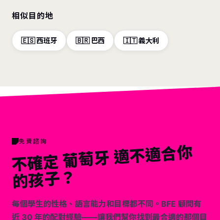
相似目的地
🇪🇸 西班牙
🇧🇷 巴西
🇮🇹 義大利
免費諮詢
不
確
定
葡
萄
牙
適
不
適
合
你
的
孩
子
？
每個學生的性格、語言能力和目標都不同。BFE 顧問有
近 30 年的配對經驗——讓我們幫你找到最合適的那個目