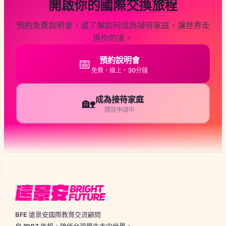
開啟你的國際交換旅程
預約免費說明會，或了解如何成為接待家庭，讓世界走
進你的家。
預約說明會
📅
免費・線上・30分鐘
成為接待家庭
🏡
開放申請中
BFE 遠景安國際教育交流顧問
自 1997 年起，陪伴台灣學生走向世界。