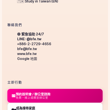
🇹🇼 Study in Taiwan (EN)
聯絡我們
🛟 緊急協助 24/7
LINE: @bfe.tw
+886-2-2729-4656
bfe@bfe.tw
www.bfe.tw
Google 地圖
立即行動
預約說明會 / 辦公室諮詢
📅
免費・線上或親至辦公室
成為接待家庭
🏡