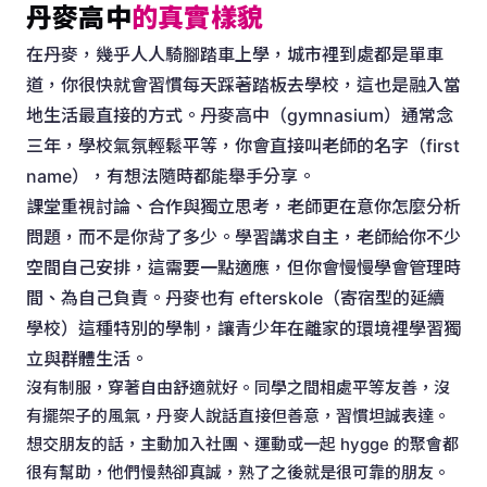
丹麥高中
的真實樣貌
在丹麥，幾乎人人騎腳踏車上學，城市裡到處都是單車
道，你很快就會習慣每天踩著踏板去學校，這也是融入當
地生活最直接的方式。丹麥高中（gymnasium）通常念
三年，學校氣氛輕鬆平等，你會直接叫老師的名字（first
name），有想法隨時都能舉手分享。
課堂重視討論、合作與獨立思考，老師更在意你怎麼分析
問題，而不是你背了多少。學習講求自主，老師給你不少
空間自己安排，這需要一點適應，但你會慢慢學會管理時
間、為自己負責。丹麥也有 efterskole（寄宿型的延續
學校）這種特別的學制，讓青少年在離家的環境裡學習獨
立與群體生活。
沒有制服，穿著自由舒適就好。同學之間相處平等友善，沒
有擺架子的風氣，丹麥人說話直接但善意，習慣坦誠表達。
想交朋友的話，主動加入社團、運動或一起 hygge 的聚會都
很有幫助，他們慢熱卻真誠，熟了之後就是很可靠的朋友。