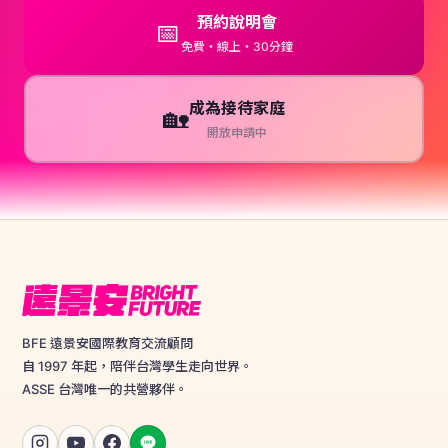
預約說明會
📅
免費・線上・30分鐘
成為接待家庭
🏡
開放申請中
BFE 遠景安國際教育交流顧問
自 1997 年起，陪伴台灣學生走向世界。
ASSE 台灣唯一的共營夥伴。