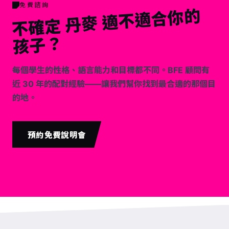
免費諮詢
不
確
定
丹
麥
適
不
適
合
你
的
孩
子
？
每個學生的性格、語言能力和目標都不同。BFE 顧問有
近 30 年的配對經驗——讓我們幫你找到最合適的那個目
的地。
預約免費說明會