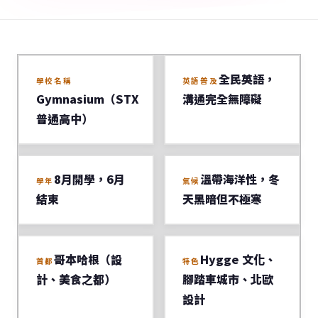
全民英語，
學校名稱
英語普及
Gymnasium（STX
溝通完全無障礙
普通高中）
8月開學，6月
溫帶海洋性，冬
學年
氣候
結束
天黑暗但不極寒
哥本哈根（設
Hygge 文化、
首都
特色
計、美食之都）
腳踏車城市、北歐
設計