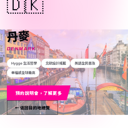
🇩🇰
丹麥
DENMARK
Hygge 生活哲學
北歐設計搖籃
英語全民普及
幸福感全球最高
預約說明會，了解更多
← 返回目的地總覽