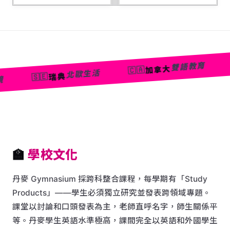
義大
🇮🇹
雙語教育
加拿大
🇨🇦
北歐生活
瑞典
🇪
🏫
學校文化
丹麥 Gymnasium 採跨科整合課程，每學期有「Study
Products」——學生必須獨立研究並發表跨領域專題。
課堂以討論和口頭發表為主，老師直呼名字，師生關係平
等。丹麥學生英語水準極高，課間完全以英語和外國學生