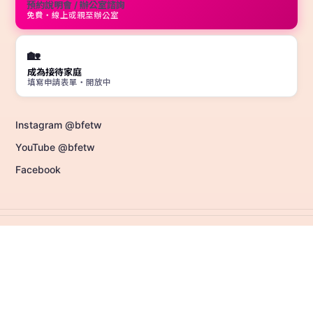
預約說明會 / 辦公室諮詢
免費・線上或親至辦公室
🏡
成為接待家庭
填寫申請表單・開放中
Instagram @bfetw
YouTube @bfetw
Facebook
認證與獎項 · ACCREDITATIONS & AWARDS
ELT
i
S
英語認證考場 TEST CENTER