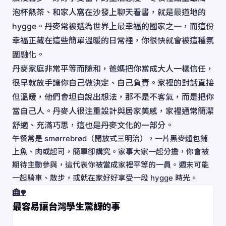
泡杯熱茶、和家人窩在沙發上聊天看書，就是最道地的
hygge。丹麥常被選為世界上最幸福的國家之一，而這份
幸福正藏在這些簡單溫暖的日常裡，你很快就會被這種氛
圍融化。
丹麥家庭非常平等而隨和，爸媽把你當成大人一樣信任，
很早就放手讓你自己做決定、自己負責。家裡的對話直接
但溫暖，他們會坦白說出想法，那不是不客氣，而是把你
當自己人。丹麥人很注重設計與居家美感，家裡通常簡潔
舒適、充滿巧思，這也是丹麥文化的一部分。
午餐常是 smørrebrød（開放式三明治），一片黑麥麵包鋪
上魚、肉或起司，簡單卻講究。家事大家一起分擔，你會被
期待主動參與，這代表你被當成家裡平等的一員。週末可能
一起騎車、散步，或就在家好好享受一段 hygge 時光。
🏡
最容易讓台灣學生驚訝的事