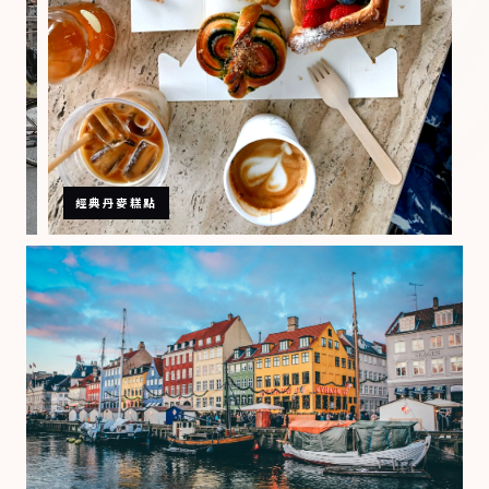
哥
本
哈
根
單
車
街
景
經典丹麥糕點