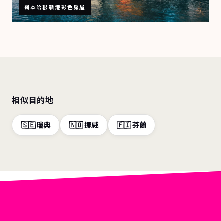
哥本哈根新港彩色房屋
相似目的地
🇸🇪 瑞典
🇳🇴 挪威
🇫🇮 芬蘭