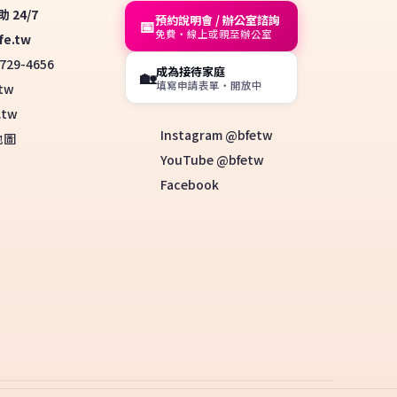
 24/7
預約說明會 / 辦公室諮詢
📅
免費・線上或親至辦公室
fe.tw
729-4656
成為接待家庭
🏡
填寫申請表單・開放中
tw
.tw
Instagram @bfetw
地圖
YouTube @bfetw
Facebook