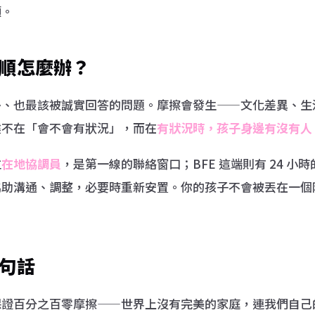
願。
順怎麼辦？
多、也最該被誠實回答的問題。摩擦會發生——文化差異、生
鍵不在「會不會有狀況」，而在
有狀況時，孩子身邊有沒有人
位
在地協調員
，是第一線的聯絡窗口；BFE 這端則有 24 小
協助溝通、調整，必要時重新安置。你的孩子不會被丟在一個
句話
保證百分之百零摩擦——世界上沒有完美的家庭，連我們自己