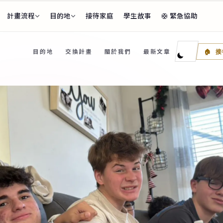
計畫流程
目的地
接待家庭
學生故事
🛟 緊急協助
段全覽
・海外期間・返國後
目的地
交換計畫
關於我們
最新文章
🏠 
總監
家庭介紹
審核・生活安排
🌏 亞太
學生 Available
ents
🇫🇷
🇯🇵
法國
日本
–27 等待接待家庭的學生
🇳🇿
紐西蘭
🇮🇹
義大利
計畫介紹
程・F-1 私校・適應支援
🇸🇪
瑞典
🔥 精選目的地
程 Summer Sessions
🇩🇰
🎓
丹麥
CBYX 獎
花蓮・線上，出發前的準備
🌌
🇧🇪
看極光・芬
比利時
比較表
費用・學制快速比較
🎨
藝術志向
🇵🇱
波蘭