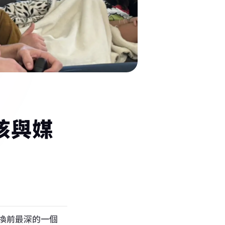
報名說明會，讓顧問幫你選
核與媒
換前最深的一個