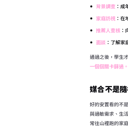
背景調查
：成
家庭訪視
：在
推薦人查核
：
面談
：了解家
通過之後，學生
一個個關卡篩過
媒合不是隨
好的安置看的不
與過敏需求、生
常往山裡跑的家