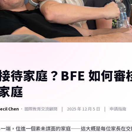
 FAQ
🇨🇿
捷克
家長最常問
🇭🇺
匈牙利
 Summer Camps
 美國暑期遊學營
🇬🇧
英國
 Work and Travel
🇸🇰
斯洛伐克
・澳洲・美國 J-1
銜接與職涯
後的下一步
接待家庭？BFE 如何審
air 安親天使
國海外帶薪文化交流
家庭
與家長見證
 則真實心得・可篩選
cil Chen
· 國際教育交流顧問 | 2025 年 12 月 5 日 | 申請指南
金學生故事
・花蓮公費生紀錄
另一端，住進一個素未謀面的家庭——這大概是每位家長在交
指南 Blog