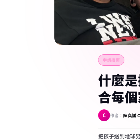
常見問題
🇵🇹
葡萄牙
16+ 
🇦🇹
奧地利
夏令營
23+
🇷🇴
羅馬尼亞
打工度假
🇮🇪
愛爾蘭
加拿大
申請指南
大學
不確定哪個國家最適合你的孩子？ BFE 顧問免費評估
交換
什麼是
Au P
10 
合每個
學生
288
C
作者：
陳奕誠 Ce
獎學
台北
把孩子送到地球
交換生