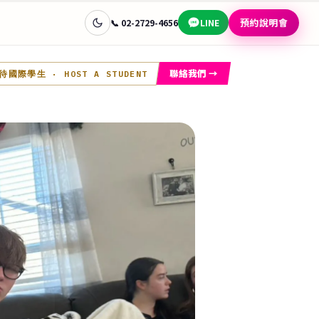
預約說明會
📞 02-2729-4656
LINE
聯絡我們 →
接待國際學生
· HOST A STUDENT
查看完整目的地指南 →
🧭 幫我選
🇦🇺
📊
澳洲
國家快速比較
🎯
📋
先問目標
常見問題
免費諮詢
學金
讓顧問替你選目的地
預約說明會 →
蘭