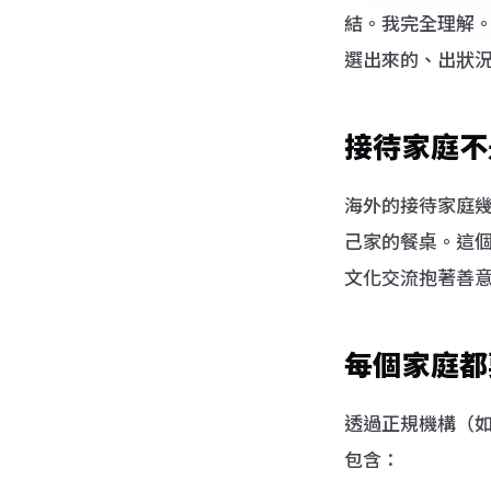
結。我完全理解
申請攻
選出來的、出狀
St
For
stu
接待家庭不
海外的接待家庭
己家的餐桌。這
文化交流抱著善
每個家庭都
透過正規機構（如
包含：