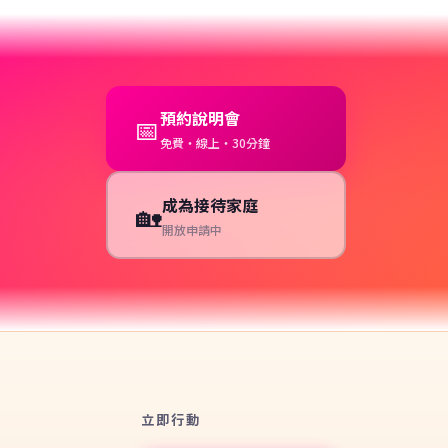
預約說明會
📅
免費・線上・30分鐘
成為接待家庭
🏡
開放申請中
立即行動