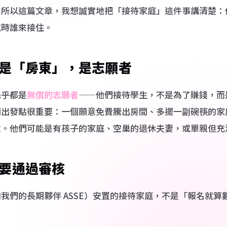
。所以這篇文章，我想誠實地把「接待家庭」這件事講清楚：
略・目的地介紹
況時誰來接住。
udy in Taiwan
 inbound international
dents (EN)
是「房東」，是志願者
幾乎都是
無償的志願者
——他們接待學生，不是為了賺錢，而
個出發點很重要：一個願意免費騰出房間、多擺一副碗筷的家
意。他們可能是有孩子的家庭、空巢的退休夫妻，或單親但充
要通過審核
我們的長期夥伴 ASSE）安置的接待家庭，不是「報名就算