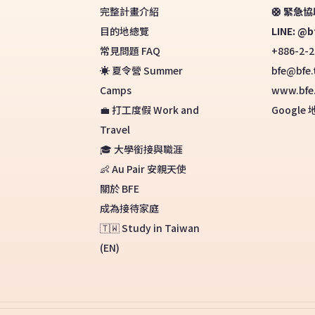
完整計畫介紹
🛟 緊急協助
目的地總覽
LINE: @b
常見問題 FAQ
+886-2-2
☀️ 夏令營 Summer
bfe@bfe.
Camps
www.bfe
💼 打工度假 Work and
Google 
Travel
🎓 大學銜接與職涯
👶 Au Pair 安親天使
關於 BFE
成為接待家庭
🇹🇼 Study in Taiwan
(EN)